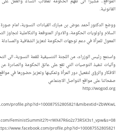
المواقع.. مشيراً الى تفهم الحكومة لمطالب النساء والعمل على تل
القانونية.
ووضع الدكتور أحمد عوض بن مبارك، القيادات النسوية، امام صور
السلام واولويات الحكومة، والادوار المتوقعة والتكاملية لتجاوز التحد
المعول للمرأة في دعم توجهات الحكومة لتعزيز الشفافية والمساءلة و
واستمع رئيس الوزراء، من اللجنة التنسيقية للقمة النسوية، الى التح
وآليات تنفيذ التوصيات التي تقع على عاتق الحكومة والصادرة عن 
الافكار والرؤى لتفعيل دور المرأة وتمكينها وتعزيز حضورها في مواقع 
صفحاتنا على مواقع التواصل الاجتماعي
http://wogod.org
k.com/profile.php?id=100087552805821&mibextid=ZbWKwL
ter.com/FeministSummit2?t=rWX47R6o2z73R5X3s1_vpw&s=08
ttps://www.facebook.com/profile.php?id=100087552805821